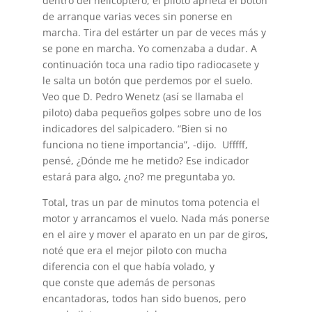
dentro del helicóptero, el piloto aprieta el botón
de arranque varias veces sin ponerse en
marcha. Tira del estárter un par de veces más y
se pone en marcha. Yo comenzaba a dudar. A
continuación toca una radio tipo radiocasete y
le salta un botón que perdemos por el suelo.
Veo que D. Pedro Wenetz (así se llamaba el
piloto) daba pequeños golpes sobre uno de los
indicadores del salpicadero. “Bien si no
funciona no tiene importancia”, -dijo. Ufffff,
pensé, ¿Dónde me he metido? Ese indicador
estará para algo, ¿no? me preguntaba yo.
Total, tras un par de minutos toma potencia el
motor y arrancamos el vuelo. Nada más ponerse
en el aire y mover el aparato en un par de giros,
noté que era el mejor piloto con mucha
diferencia con el que había volado, y
que conste que además de personas
encantadoras, todos han sido buenos, pero