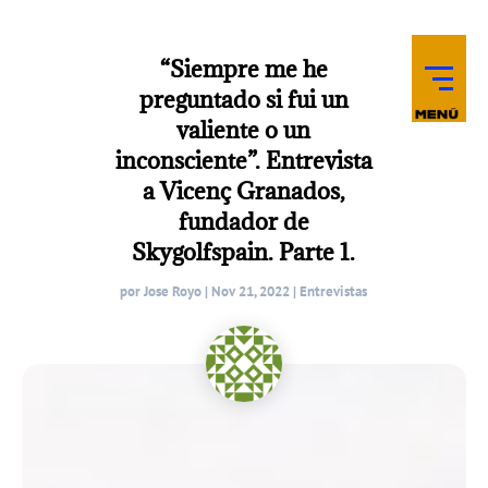
“Siempre me he
preguntado si fui un
valiente o un
inconsciente”. Entrevista
a Vicenç Granados,
fundador de
Skygolfspain. Parte 1.
por
Jose Royo
|
Nov 21, 2022
|
Entrevistas