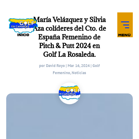
María Velázquez y Silvia
Aza colíderes del Cto. de
España Femenino de
Pitch & Putt 2024 en
Golf La Rosaleda.
por
David Royo
|
Mar 16, 2024
|
Golf
Femenino
,
Noticias