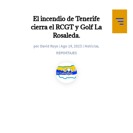
El incendio de Tenerife
cierra el RCGT y Golf La
Rosaleda.
por
David Royo
|
Ago 19, 2023
|
Noticias
,
REPORTAJES