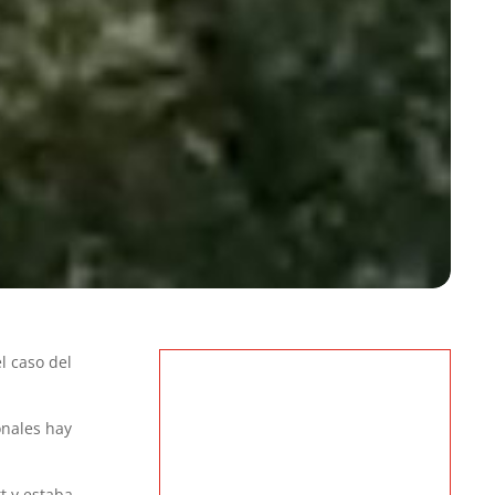
l caso del
onales hay
t y estaba