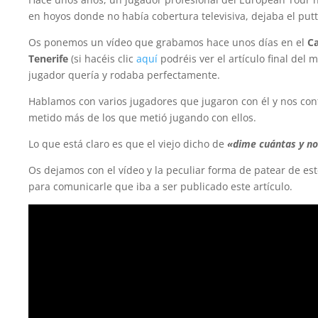
en hoyos donde no había cobertura televisiva, dejaba el put
Os ponemos un vídeo que grabamos hace unos días en el
C
Tenerife
(si hacéis clic
aquí
podréis ver el artículo final del
jugador quería y rodaba perfectamente.
Hablamos con varios jugadores que jugaron con él y nos con
metido más de los que metió jugando con ellos.
Lo que está claro es que el viejo dicho de
«dime cuántas y n
Os dejamos con el vídeo y la peculiar forma de patear de es
para comunicarle que iba a ser publicado este artículo.