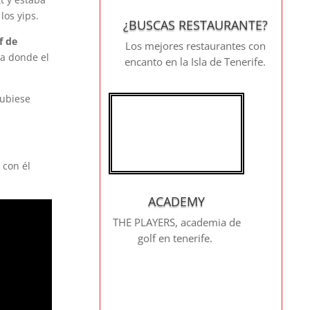
los yips.
¿BUSCAS RESTAURANTE?
f de
Los mejores restaurantes con
ba donde el
encanto en la Isla de Tenerife.
hubiese
 con él
ACADEMY
THE PLAYERS, academia de
golf en tenerife.