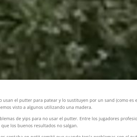
 usan el putter para patear y lo sustituyen por un sand (como es e
 hemos visto a algunos utilizando una madera.
lemas de yips para no usar el putter. Entre los jugadores profesi
 que los buenos resultados no salgan.
os contaba en petit comité que cuando tenía problemas con el put