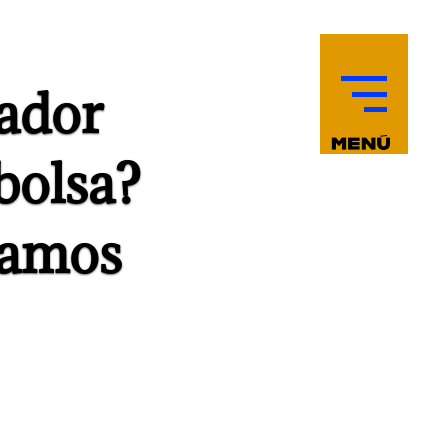
gador
 bolsa?
ramos