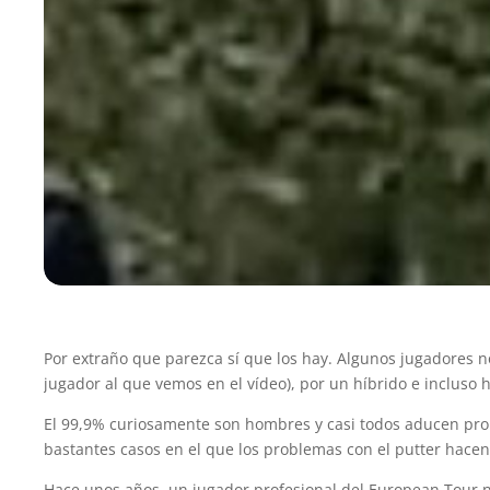
Por extraño que parezca sí que los hay. Algunos jugadores no
jugador al que vemos en el vídeo), por un híbrido e incluso
El 99,9% curiosamente son hombres y casi todos aducen prob
bastantes casos en el que los problemas con el putter hacen
Hace unos años, un jugador profesional del European Tour n