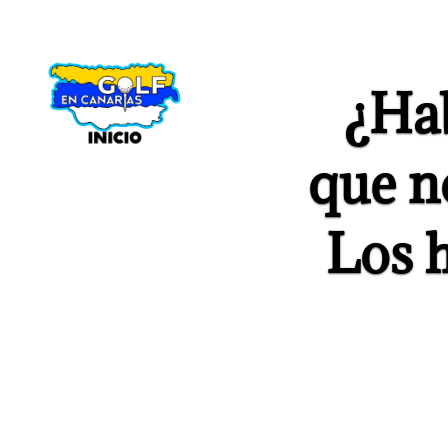
¿Hab
que no
Los 