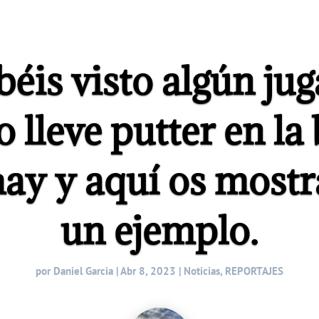
éis visto algún ju
 lleve putter en la
hay y aquí os most
un ejemplo.
por
Daniel Garcia
|
Abr 8, 2023
|
Noticias
,
REPORTAJES