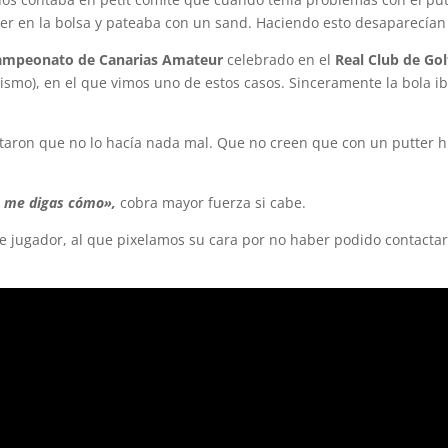
ter en la bolsa y pateaba con un sand. Haciendo esto desaparecían 
ampeonato de Canarias Amateur
celebrado en el
Real Club de Gol
 mismo), en el que vimos uno de estos casos. Sinceramente la bola i
taron que no lo hacía nada mal. Que no creen que con un putter 
o me digas cómo»,
cobra mayor fuerza si cabe.
te jugador, al que pixelamos su cara por no haber podido contactar