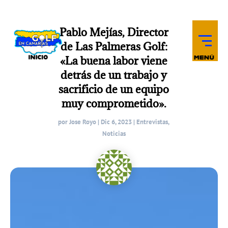
Pablo Mejías, Director
de Las Palmeras Golf:
«La buena labor viene
detrás de un trabajo y
sacrificio de un equipo
muy comprometido».
por
Jose Royo
|
Dic 6, 2023
|
Entrevistas
,
Noticias