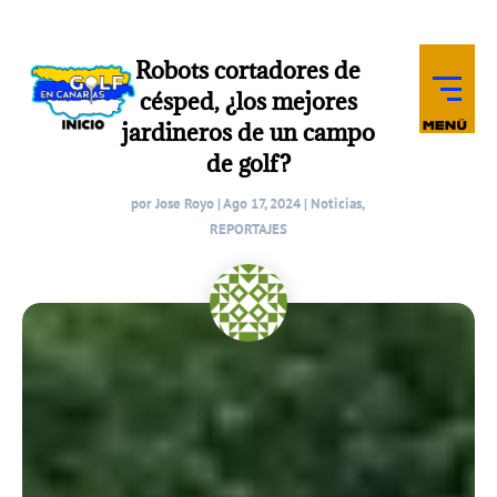
Robots cortadores de
césped, ¿los mejores
jardineros de un campo
de golf?
por
Jose Royo
|
Ago 17, 2024
|
Noticias
,
REPORTAJES