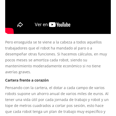
Pero enseguida se te viene a la cabeza a todos aquellos
trabajadores que el robot ha mandado al paro o a
desempeñar otras funciones. Si hacemos cálculos, en muy
pocos meses se amortiza cada robot, siendo su
mantenimiento moderadamente económico si no tiene
averías graves.
Cartera frente a corazón
Pensando con la cartera, el dotar a cada campo de varios
robots supone un ahorro anual de varios miles de euros. Al
tener una vida útil por cada jornada de trabajo y robot y un
tope de metros cuadrados a cortar pos sesión, esto hace
que cada robot tenga un plan de trabajo muy específico y