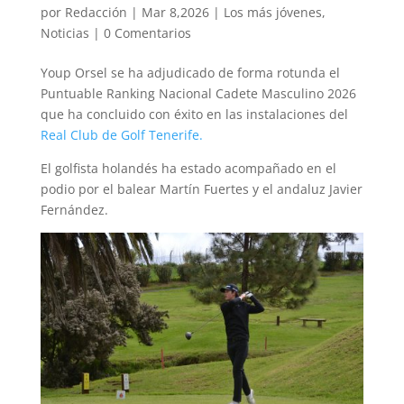
por
Redacción
|
Mar 8,2026
|
Los más jóvenes
,
Noticias
|
0 Comentarios
Youp Orsel se ha adjudicado de forma rotunda el
Puntuable Ranking Nacional Cadete Masculino 2026
que ha concluido con éxito en las instalaciones del
Real Club de Golf Tenerife.
El golfista holandés ha estado acompañado en el
podio por el balear Martín Fuertes y el andaluz Javier
Fernández.