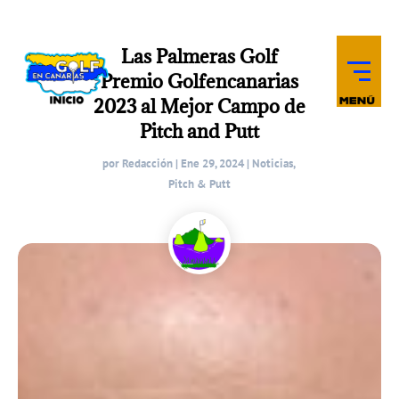
Las Palmeras Golf
Premio Golfencanarias
2023 al Mejor Campo de
Pitch and Putt
por
Redacción
|
Ene 29, 2024
|
Noticias
,
Pitch & Putt