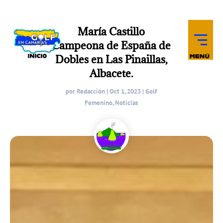
María Castillo
Campeona de España de
Dobles en Las Pinaillas,
Albacete.
por
Redacción
|
Oct 1, 2023
|
Golf
Femenino
,
Noticias