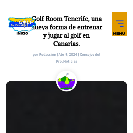
Golf Room Tenerife, una
nueva forma de entrenar
y jugar al golf en
Canarias.
por
Redacción
|
Abr 9, 2024
|
Consejos del
Pro
,
Noticias