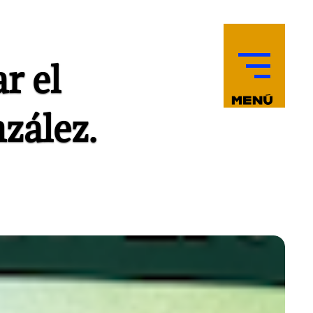
r el
zález.