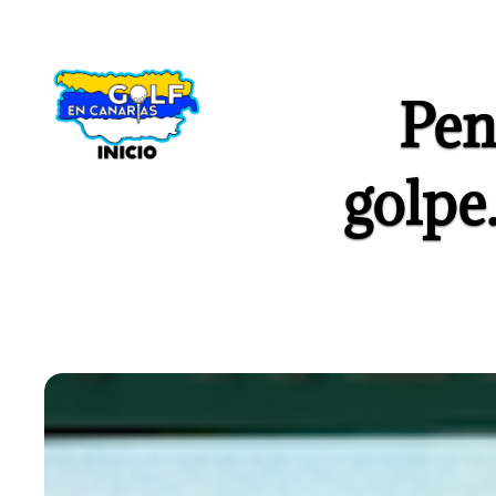
Pen
golpe