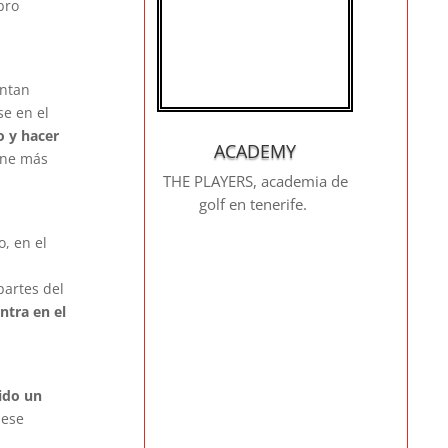
bro
entan
se en el
o y hacer
ACADEMY
iene más
THE PLAYERS, academia de
golf en tenerife.
o, en el
partes del
ntra en el
ido un
 ese